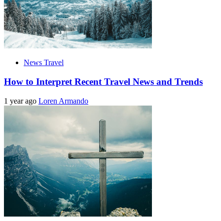
News Travel
How to Interpret Recent Travel News and Trends
1 year ago
Loren Armando