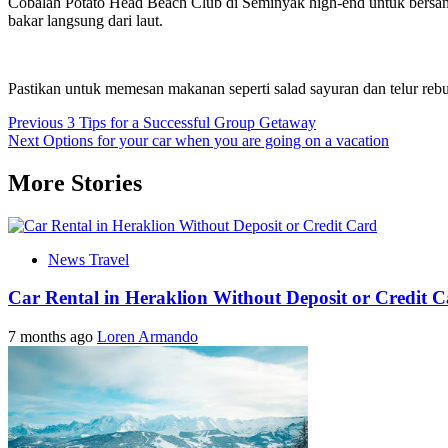
Cobalah Potato Head Beach Club di Seminyak high-end untuk bersant
bakar langsung dari laut.
Pastikan untuk memesan makanan seperti salad sayuran dan telur rebu
Post
Previous
3 Tips for a Successful Group Getaway
Next
Options for your car when you are going on a vacation
navigation
More Stories
News Travel
Car Rental in Heraklion Without Deposit or Credit 
7 months ago
Loren Armando