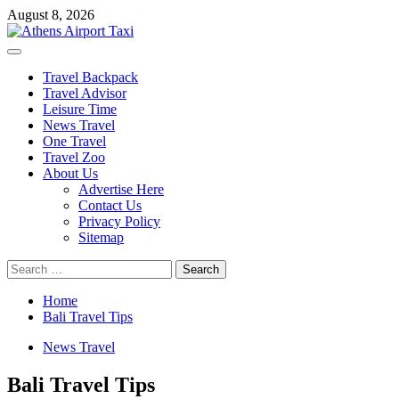
Skip
August 8, 2026
to
content
Primary
Menu
Travel Backpack
Travel Advisor
Leisure Time
News Travel
One Travel
Travel Zoo
About Us
Advertise Here
Contact Us
Privacy Policy
Sitemap
Search
for:
Home
Bali Travel Tips
News Travel
Bali Travel Tips