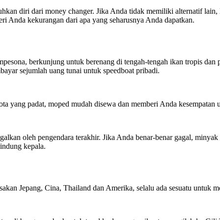
iri dari money changer. Jika Anda tidak memiliki alternatif lain, lak
eri Anda kekurangan dari apa yang seharusnya Anda dapatkan.
mpesona, berkunjung untuk berenang di tengah-tengah ikan tropis dan pe
ayar sejumlah uang tunai untuk speedboat pribadi.
kota yang padat, moped mudah disewa dan memberi Anda kesempatan unt
nggalkan oleh pengendara terakhir. Jika Anda benar-benar gagal, minya
elindung kepala.
sakan Jepang, Cina, Thailand dan Amerika, selalu ada sesuatu untuk me