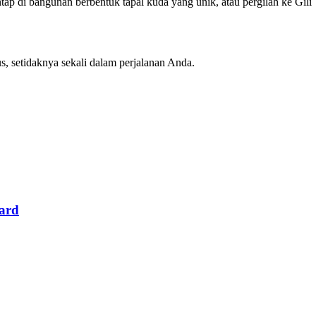
ap di bangunan berbentuk tapal kuda yang unik, atau pergilah ke Gil
s, setidaknya sekali dalam perjalanan Anda.
Card